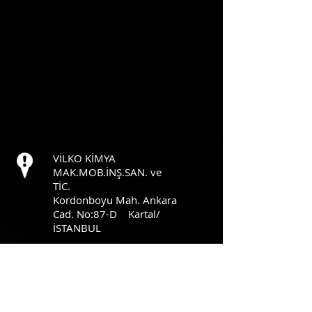
VİLKO KİMYA
MAK.MOB.İNŞ.SAN. ve
TİC.
Kordonboyu Mah. Ankara
Cad. No:87-D Kartal/
İSTANBUL
T:
+90 216 353 69 57
F:
+90 216 353 69 57
M:
+90 536 741 42 48